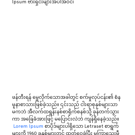
Ipsum ဗားရှင်းများအပါအဝင်၊
ဖန်တီးရန် မွှေလိုက်သောအခါတွင် စက်မှုလုပ်ငန်း၏ စံန
မူနာစာသားဖြစ်ခဲ့သည်။ ၎င်းသည် ငါးရာစုနှစ်များသာ
မကဘဲ အီလက်ထရွန်းနစ်စာရိုက်စနစ်သို့ ခုန်တက်သွား
ကာ အခြေခံအားဖြင့် မပြောင်းလဲဘဲ ကျန်ရှိနေခဲ့သည်။
 Lorem Ipsum 
စာပိုဒ်များပါရှိသော Letraset စာရွက်
များကို 1960 ခုနှစ်များတွင် ထုတ်ဝေခဲ့ပြီး မကြာသေးမီ