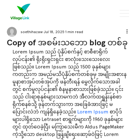
soethihazaw
Jul 18, 2025
1 min read
Copy of အစမ်းသဘော blog တစ်ခု
Lorem Ipsum သည် ပုံနှိပ်စက်နှင့် စာစီစာရိုက်
လုပ်ငန်း၏ ရိုးရိုးရှင်းရှင်း စာလုံးသေးသေးလေး
ဖြစ်သည်။ Lorem Ipsum သည် 1500 ခုနှစ်များ
ကတည်းက အမည်မသိပုံနှိပ်စက်တစ်ခုမှ အမျိုးအစားန
မူနာစာအုပ်တစ်အုပ်ကို ဖန်တီးရန် မွှေလိုက်သောအခါ
တွင် စက်မှုလုပ်ငန်း၏ စံနမူနာစာသားဖြစ်ခဲ့သည်။ ၎င်း
သည် ငါးရာစုနှစ်များသာမကဘဲ အီလက်ထရွန်းနစ်စာ
ရိုက်စနစ်သို့ ခုန်တက်သွားကာ အခြေခံအားဖြင့် မ
ပြောင်းလဲဘဲ ကျန်ရှိနေခဲ့သည်။
 Lorem Ipsum 
စာပိုဒ်
များပါရှိသော Letraset စာရွက်များကို 1960 ခုနှစ်များ
တွင် ထုတ်ဝေခဲ့ပြီး မကြာသေးမီက Aldus PageMaker 
ကဲ့သို့သော desktop ဖြန့်ချိရေးဆော့ဖ်ဝဲဖြင့် Lorem 