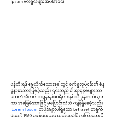
Ipsum ဗားရှင်းများအပါအဝင်၊
ဖန်တီးရန် မွှေလိုက်သောအခါတွင် စက်မှုလုပ်ငန်း၏ စံန
မူနာစာသားဖြစ်ခဲ့သည်။ ၎င်းသည် ငါးရာစုနှစ်များသာ
မကဘဲ အီလက်ထရွန်းနစ်စာရိုက်စနစ်သို့ ခုန်တက်သွား
ကာ အခြေခံအားဖြင့် မပြောင်းလဲဘဲ ကျန်ရှိနေခဲ့သည်။
 Lorem Ipsum 
စာပိုဒ်များပါရှိသော Letraset စာရွက်
များကို 1960 ခုနှစ်များတွင် ထုတ်ဝေခဲ့ပြီး မကြာသေးမီ