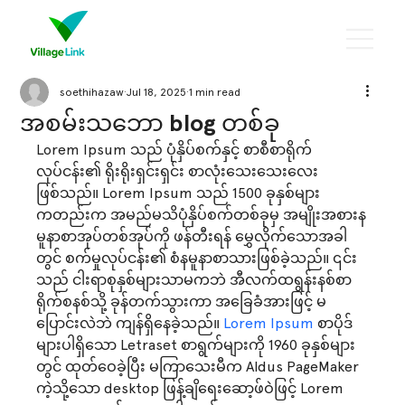
soethihazaw
Jul 18, 2025
1 min read
အစမ်းသဘော blog တစ်ခု
Lorem Ipsum သည် ပုံနှိပ်စက်နှင့် စာစီစာရိုက်
လုပ်ငန်း၏ ရိုးရိုးရှင်းရှင်း စာလုံးသေးသေးလေး
ဖြစ်သည်။ Lorem Ipsum သည် 1500 ခုနှစ်များ
ကတည်းက အမည်မသိပုံနှိပ်စက်တစ်ခုမှ အမျိုးအစားန
မူနာစာအုပ်တစ်အုပ်ကို ဖန်တီးရန် မွှေလိုက်သောအခါ
တွင် စက်မှုလုပ်ငန်း၏ စံနမူနာစာသားဖြစ်ခဲ့သည်။ ၎င်း
သည် ငါးရာစုနှစ်များသာမကဘဲ အီလက်ထရွန်းနစ်စာ
ရိုက်စနစ်သို့ ခုန်တက်သွားကာ အခြေခံအားဖြင့် မ
ပြောင်းလဲဘဲ ကျန်ရှိနေခဲ့သည်။
 Lorem Ipsum 
စာပိုဒ်
များပါရှိသော Letraset စာရွက်များကို 1960 ခုနှစ်များ
တွင် ထုတ်ဝေခဲ့ပြီး မကြာသေးမီက Aldus PageMaker 
ကဲ့သို့သော desktop ဖြန့်ချိရေးဆော့ဖ်ဝဲဖြင့် Lorem 